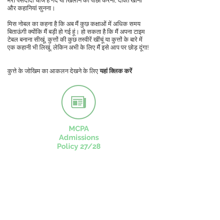
मेरी पसंदीदा चीजें हैं गेंद या खिलौने का पीछा करना, दावत खाना
और कहानियां सुनना।
मिस नोबल का कहना है कि अब मैं कुछ कक्षाओं में अधिक समय
बिताऊंगी क्योंकि मैं बड़ी हो गई हूं। हो सकता है कि मैं अपना टाइम
टेबल बनाना सीखूं, कुत्तों की कुछ तस्वीरें खींचूं या कुत्तों के बारे में
एक कहानी भी लिखूं, लेकिन अभी के लिए मैं इसे आप पर छोड़ दूंगा!
कुत्ते के जोखिम का आकलन देखने के लिए
यहां क्लिक करें
MCPA
Admissions
Policy 27/28
CONTACT US
49 Parkstead Drive
Harpurhey
Manchester
M9 5QN