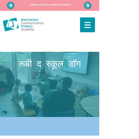
एमसीपीए ग्रेटर मैनचेस्टर अकादमियों ट्रस्ट का हिस्सा है
रूबी द स्कूल डॉग