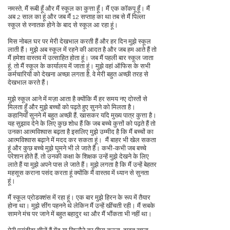
नमस्ते, मैं रूबी हूँ और मैं स्कूल का कुत्ता हूँ। मैं एक कॉकपू हूँ। मैं
अब 2 साल का हूं और जब मैं 12 सप्ताह का था तब से मैं पिल्ला
स्कूल से स्नातक होने के बाद से स्कूल आ रहा हूं।
मिस नोबल घर पर मेरी देखभाल करती हैं और हर दिन मुझे स्कूल
लाती हैं। मुझे अब स्कूल में रहने की आदत है और जब हम आते हैं तो
मैं हमेशा वास्तव में उत्साहित होता हूं। जब मैं पहली बार स्कूल जाता
हूं, तो मैं स्कूल के कार्यालय में जाता हूं। मुझे वहां ऑफिस के सभी
कर्मचारियों को देखना अच्छा लगता है, वे मेरी बहुत अच्छी तरह से
देखभाल करते हैं।
मुझे स्कूल आने में मज़ा आता है क्योंकि मैं हर समय नए दोस्तों से
मिलता हूँ और मुझे बच्चों को पढ़ते हुए सुनने को मिलता है।
कहानियाँ सुनने में बहुत अच्छी हैं, खासकर यदि मुख्य पात्र कुत्ता है।
यह सुझाव देने के लिए कुछ शोध हैं कि जब बच्चे कुत्तों को पढ़ते हैं तो
उनका आत्मविश्वास बढ़ता है इसलिए मुझे उम्मीद है कि मैं बच्चों का
आत्मविश्वास बढ़ाने में मदद कर सकता हूं।
मैं बाहर भी खेल सकता
हूं और कुछ बच्चे मुझे घूमने भी ले जाते हैं। कभी-कभी जब बच्चे
परेशान होते हैं, तो उनकी कक्षा के शिक्षक उन्हें मुझे देखने के लिए
लाते हैं या मुझे अपने पास ले जाते हैं। मुझे लगता है कि मैं उन्हें बेहतर
महसूस कराना पसंद करता हूं क्योंकि मैं वास्तव में ध्यान से सुनता
हूं।
मैं स्कूल प्रोडक्शंस में रहा हूं। एक बार मुझे हिरन के रूप में तैयार
होना था। मुझे सींग पहनने थे लेकिन मैं उन्हें खींचती रही। मैं सबके
सामने मंच पर जाने में बहुत बहादुर था और मैं भौंकता भी नहीं था।