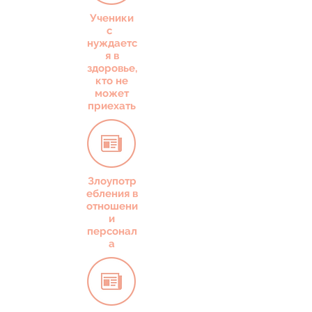
Ученики
с
нуждаетс
я в
здоровье,
кто не
может
приехать
Злоупотр
ебления в
отношени
и
персонал
а