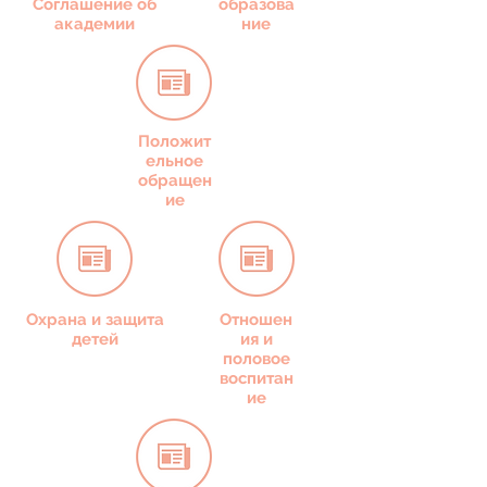
Соглашение об
образова
академии
ние
Положит
ельное
обращен
ие
Охрана и защита
Отношен
детей
ия и
половое
воспитан
ие