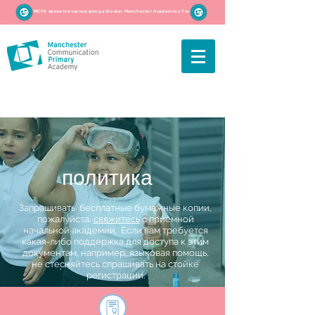
MCPA является частью фонда Greater Manchester Academies Trust
политика
Запрашивать бесплатные бумажные копии,
пожалуйста,
свяжитесь
с приемной
начальной академии. Если вам требуется
какая-либо поддержка для доступа к этим
документам, например, языковая помощь,
не стесняйтесь спрашивать на стойке
регистрации.