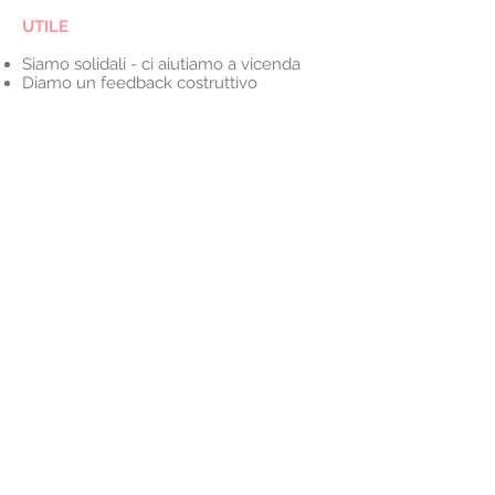
UTILE
Siamo solidali - ci aiutiamo a vicenda
Diamo un feedback costruttivo
Il nostro
ethos, scritto
dal nostro