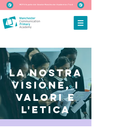
MCPA fa parte del Greater Manchester Academies Trust
La nostra
visione, i
valori e
l'etica