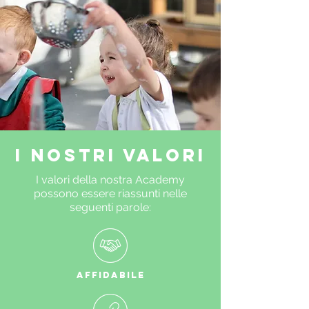
I NOSTRI VALORI
I valori della nostra Academy
possono essere riassunti nelle
seguenti parole:
AFFIDABILE