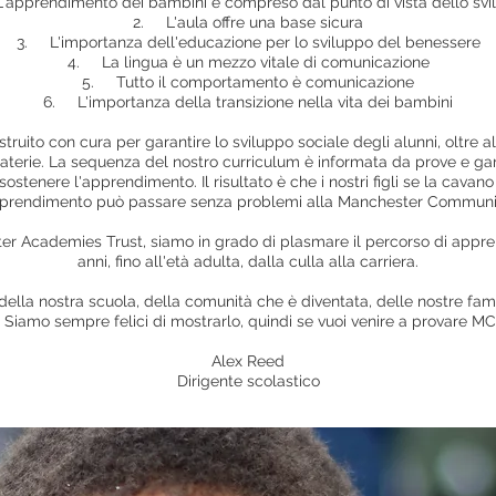
L'apprendimento dei bambini è compreso dal punto di vista dello sv
2.
L'aula offre una base sicura
3.
L'importanza dell'educazione per lo sviluppo del benessere
4.
La lingua è un mezzo vitale di comunicazione
5.
Tutto il comportamento è comunicazione
6.
L'importanza della transizione nella vita dei bambini
truito con cura per garantire lo sviluppo sociale degli alunni, oltre a
erie. La sequenza del nostro curriculum è informata da prove e ga
ostenere l'apprendimento. Il risultato è che i nostri figli se la cav
apprendimento può passare senza problemi alla Manchester Commun
r Academies Trust, siamo in grado di plasmare il percorso di appren
anni, fino all'età adulta, dalla culla alla carriera.
lla nostra scuola, della comunità che è diventata, delle nostre famig
. Siamo sempre felici di mostrarlo, quindi se vuoi venire a provare M
Alex Reed
Dirigente scolastico