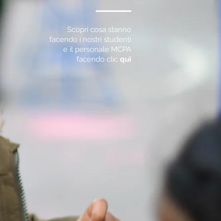
Scopri cosa stanno
facendo i nostri studenti
e il personale MCPA
facendo clic
qui