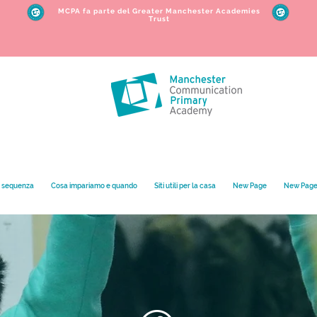
MCPA fa parte del Greater Manchester Academies
Trust
e sequenza
Cosa impariamo e quando
Siti utili per la casa
New Page
New Pag