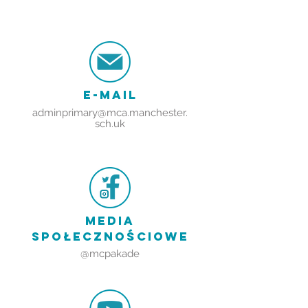
E-MAIL
adminprimary@mca.manchester
.
sch.uk
MEDIA
SPOŁECZNOŚCIOWE
@mcpakade