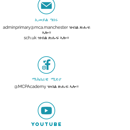
ኢመይል ግበሩ
adminprimary@mca.manchester
ዝብል ጽሑፍ
ኣሎ።
sch.uk ዝብል ጽሑፍ ኣሎ።
ማሕበራዊ ሚድያ
@MCPAcademy ዝብል ጽሑፍ ኣሎ።
YOUTUBE