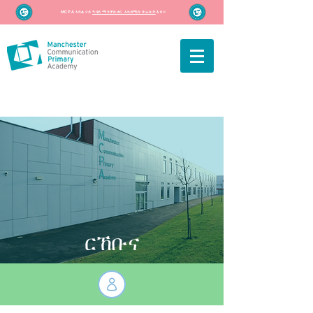
MCPA ኣካል ናይ
ዓባይ ማንቸስተር ኣካዳሚስ ትራስት
እዩ።
ርኸቡና