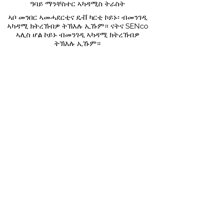
ዓባይ ማንቸስተር ኣካዳሚስ ትራስት
ኣቦ መንበር ኣመሓደርቲና ዴቭ ካርቲ ኮይኑ፡ ብመንገዲ
ኣካዳሚ ክትረኽብዎ ትኽእሉ ኢኹም። ናትና SENco
ኣሊስ ሆል ኮይኑ ብመንገዲ ኣካዳሚ ክትረኽብዎ
ትኽእሉ ኢኹም።
CONTACT US
49 ፓርክስተድ ድራይቭ
ሃርፑርሄይ
ማንቸስተር
M9 5QN
0161 202 8989
adminprimary@mca.manchester.sch.uk
ዝብል ጽሑፍ
ንረክብ