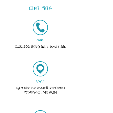
ርክብ ግበሩ
ስልኪ
0161 202 8989
ስልኪ ቁጽሪ ስልኪ
ኣንፈት
49 ፓርክስተድ ድራይቭ፣ሃርፑርሄይ፣
ማንቸስተር
M9 5QN
,