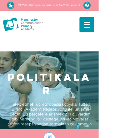
MCPA, Greater Manchester Academies Trust'ın bir parçasıdır
politikala
r
Talep etmek ücretsiz basılı kopyalar lütfen
Birincil Akademi Resepsiyonu ile
iletişime
geçin.
Bu belgelere erişmek için dil yardımı
gibi herhangi bir desteğe ihtiyacınız varsa,
lütfen resepsiyondan sormaktan çekinmeyin.