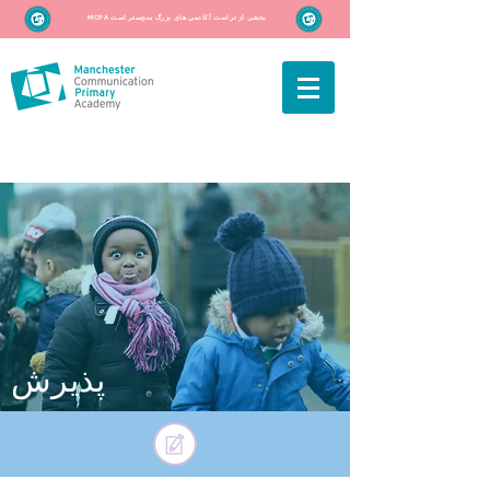
MCPA بخشی از تراست آکادمی های بزرگ منچستر است
پذیرش