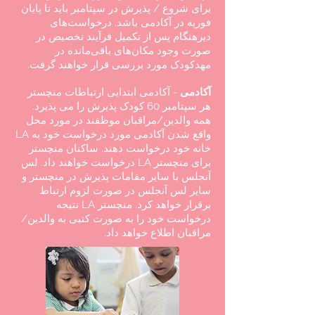
برای شروع / پذیرش در سپتامبر باید تا پایان
فوریه در آکادمی باشد. درخواست‌های
دیرهنگام پس از تکمیل فرآیند تخصیص در
صورت وجود مکان‌های باقی‌مانده در
مهدکودک مورد بررسی قرار خواهند گرفت.
آکادمی
- آکادمی ابتدایی ارتباطات منچستر
هر سپتامبر 60 کودک پذیرش را می پذیرد.
همه والدین/مراقبان موظفند در مورد محل
واقع شدن آکادمی مورد درخواست خود به LA
خانه خود درخواست دهند. ساکنان منچستر
برای منچستر LA درخواست خواهند داد. لس
آنجلس با سایر مقامات پذیرش در منچستر و
سایر لس آنجلس در صورت لزوم ارتباط
برقرار خواهد کرد. منچستر LA نتیجه
درخواست خود را به صورت کتبی به والدین/
مراقبان اطلاع خواهد داد.