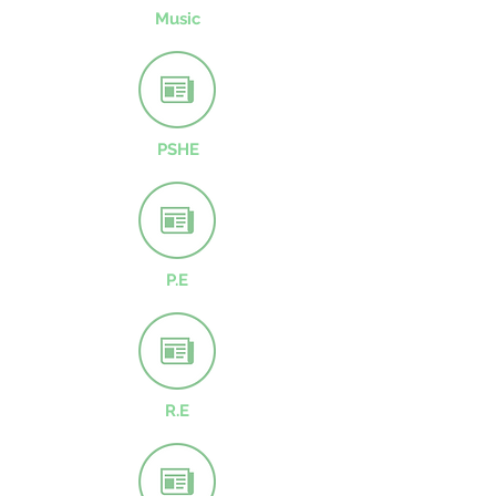
Music
PSHE
P.E
R.E