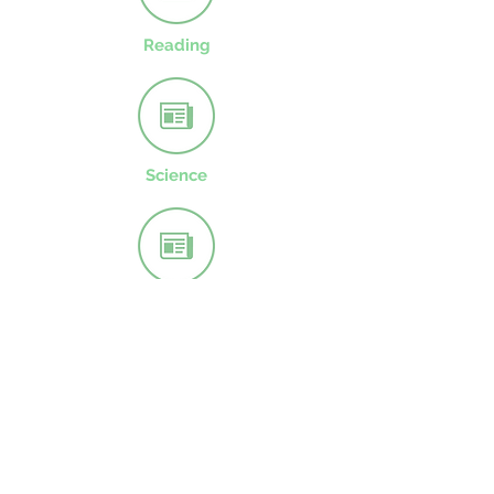
Reading
Science
Writing
CONTACT US
49 Parkstead Drive
Harpurhey
Manchester
M9 5QN
0161 202 8989