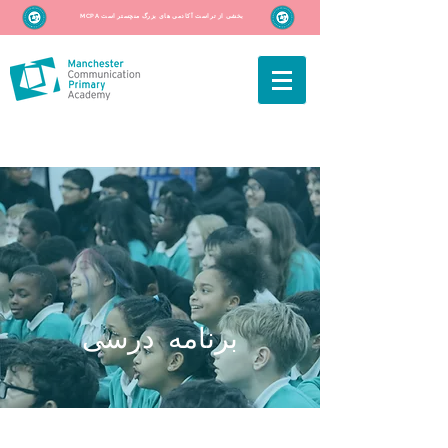
MCPA بخشی از تراست آکادمی های بزرگ منچستر است
برنامه درسی