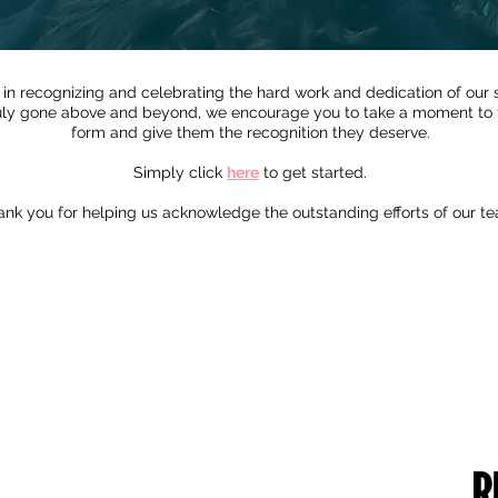
in recognizing and celebrating the hard work and dedication of our 
ly gone above and beyond, we encourage you to take a moment to fi
form and give them the recognition they deserve.
Simply click
here
to get started.
ank you for helping us acknowledge the outstanding efforts of our t
RUST DETAILS
CONTACT US
me of the Trust: Greater Manchester
49 Parkstead Drive
ademies Trust
Harpurhey
mpany Number: 6754335
Manchester
gistered Office:
M9 5QN
ilchester Drive,
England,
0 8NT
one Number: 0161 202 0161
bsite:
www.gmacademiestrust.com