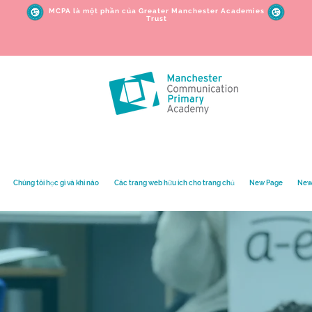
MCPA là một phần của Greater Manchester Academies
Trust
Chúng tôi học gì và khi nào
Các trang web hữu ích cho trang chủ
New Page
New