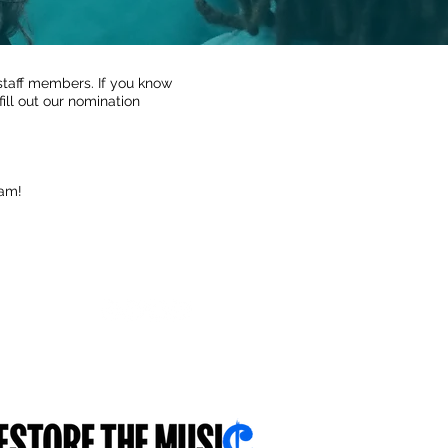
staff members. If you know
ll out our nomination
eam!
FOLLOW US
With you...for you...about you...