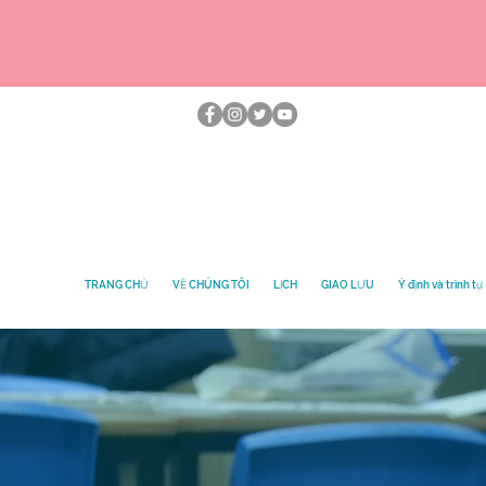
TRANG CHỦ
VỀ CHÚNG TÔI
LỊCH
GIAO LƯU
Ý định và trình tự