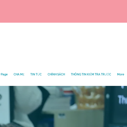
 Page
CHA MẸ
TIN TỨC
CHÍNH SÁCH
THÔNG TIN KIỂM TRA TRƯỚC
More