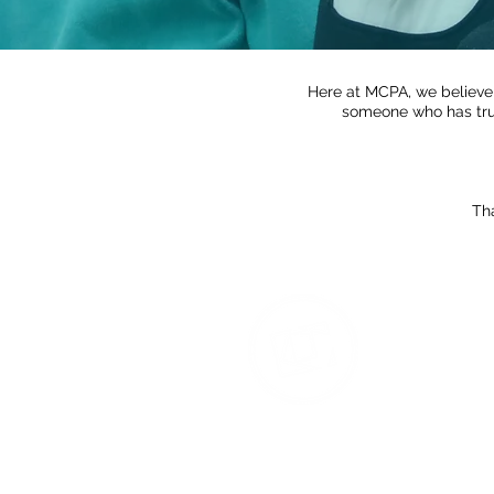
Here at MCPA, we believe 
someone who has tru
Th
T
Na
Ac
Co
Re
1 S
M4
Ph
We