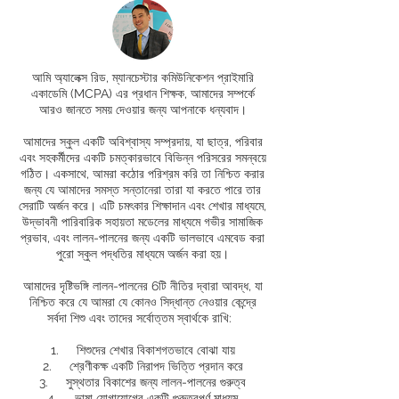
আমি অ্যালেক্স রিড, ম্যানচেস্টার কমিউনিকেশন প্রাইমারি
একাডেমি (MCPA) এর প্রধান শিক্ষক, আমাদের সম্পর্কে
আরও জানতে সময় দেওয়ার জন্য আপনাকে ধন্যবাদ।
আমাদের স্কুল একটি অবিশ্বাস্য সম্প্রদায়, যা ছাত্র, পরিবার
এবং সহকর্মীদের একটি চমত্কারভাবে বিভিন্ন পরিসরের সমন্বয়ে
গঠিত। একসাথে, আমরা কঠোর পরিশ্রম করি তা নিশ্চিত করার
জন্য যে আমাদের সমস্ত সন্তানেরা তারা যা করতে পারে তার
সেরাটি অর্জন করে। এটি চমৎকার শিক্ষাদান এবং শেখার মাধ্যমে,
উদ্ভাবনী পারিবারিক সহায়তা মডেলের মাধ্যমে গভীর সামাজিক
প্রভাব, এবং লালন-পালনের জন্য একটি ভালভাবে এমবেড করা
পুরো স্কুল পদ্ধতির মাধ্যমে অর্জন করা হয়।
আমাদের দৃষ্টিভঙ্গি লালন-পালনের 6টি নীতির দ্বারা আবদ্ধ, যা
নিশ্চিত করে যে আমরা যে কোনও সিদ্ধান্ত নেওয়ার কেন্দ্রে
সর্বদা শিশু এবং তাদের সর্বোত্তম স্বার্থকে রাখি:
1.
শিশুদের শেখার বিকাশগতভাবে বোঝা যায়
2.
শ্রেণীকক্ষ একটি নিরাপদ ভিত্তি প্রদান করে
3.
সুস্থতার বিকাশের জন্য লালন-পালনের গুরুত্ব
4.
ভাষা যোগাযোগের একটি গুরুত্বপূর্ণ মাধ্যম