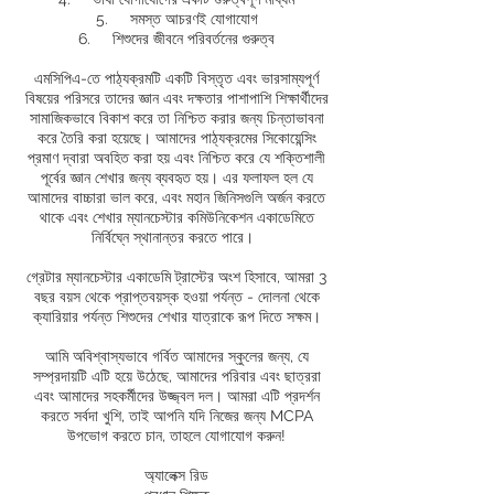
5.
সমস্ত আচরণই যোগাযোগ
6.
শিশুদের জীবনে পরিবর্তনের গুরুত্ব
এমসিপিএ-তে পাঠ্যক্রমটি একটি বিস্তৃত এবং ভারসাম্যপূর্ণ
বিষয়ের পরিসরে তাদের জ্ঞান এবং দক্ষতার পাশাপাশি শিক্ষার্থীদের
সামাজিকভাবে বিকাশ করে তা নিশ্চিত করার জন্য চিন্তাভাবনা
করে তৈরি করা হয়েছে। আমাদের পাঠ্যক্রমের সিকোয়েন্সিং
প্রমাণ দ্বারা অবহিত করা হয় এবং নিশ্চিত করে যে শক্তিশালী
পূর্বের জ্ঞান শেখার জন্য ব্যবহৃত হয়। এর ফলাফল হল যে
আমাদের বাচ্চারা ভাল করে, এবং মহান জিনিসগুলি অর্জন করতে
থাকে এবং শেখার ম্যানচেস্টার কমিউনিকেশন একাডেমিতে
নির্বিঘ্নে স্থানান্তর করতে পারে।
গ্রেটার ম্যানচেস্টার একাডেমি ট্রাস্টের অংশ হিসাবে, আমরা 3
বছর বয়স থেকে প্রাপ্তবয়স্ক হওয়া পর্যন্ত - দোলনা থেকে
ক্যারিয়ার পর্যন্ত শিশুদের শেখার যাত্রাকে রূপ দিতে সক্ষম।
আমি অবিশ্বাস্যভাবে গর্বিত আমাদের স্কুলের জন্য, যে
সম্প্রদায়টি এটি হয়ে উঠেছে, আমাদের পরিবার এবং ছাত্ররা
এবং আমাদের সহকর্মীদের উজ্জ্বল দল। আমরা এটি প্রদর্শন
করতে সর্বদা খুশি, তাই আপনি যদি নিজের জন্য MCPA
উপভোগ করতে চান, তাহলে যোগাযোগ করুন!
অ্যালেক্স রিড