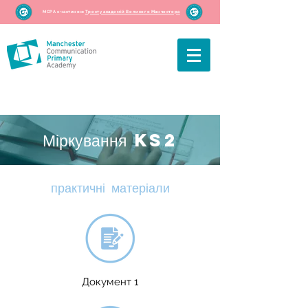
MCPA є частиною
Тресту академій Великого Манчестера
Міркування KS2
практичні матеріали
Документ 1