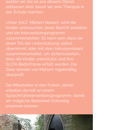
warten wir, bis es aus diesem Dienst
entlassen wird, bevor wir eine Therapie in
der Schule machen.
Unser SALT, Maham Naeem, wird die
Kinder untersuchen, einen Bericht erstellen
und ein Interventionsprogramm
zusammenstellen. Es kann sein, dass sie
einen Teil der Unterstützung selbst
übernimmt oder mit dem Inklusionsteam
zusammenarbeitet, um sicherzustellen,
dass die Kinder unterstützt und ihre
SLCN-Bedürfnisse erfüllt werden. Die
Ziele werden von Maham regelmäßig
überprüft.
Die Mitarbeiter in den frühen Jahren
arbeiten derzeit an einem
Sprachfrühinterventionsprogramm, damit
wir mögliche Bedenken frühzeitig
erkennen können.