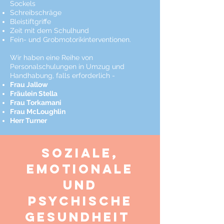
Sockels
Schreibschräge
Bleistiftgriffe
Zeit mit dem Schulhund
Fein- und Grobmotorikinterventionen.
Wir haben eine Reihe von
Personalschulungen in Umzug und
Handhabung, falls erforderlich -
Frau Jallow
Fräulein Stella
Frau Torkamani
Frau McLoughlin
Herr Turner
SOZIALE,
emotionale
und
psychische
Gesundheit