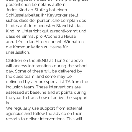
persönlichen Lernplans äußern.
Jedes Kind ab Stufe 3 hat einen
Schlüsselarbeiter. Ihr Keyworker stellt
sicher, dass der persönliche Lernplan des
Kindes auf dem neuesten Stand ist, das
Kind im Unterricht gut zurechtkommt und
dass es einmal pro Woche zu Hause
anruft/mit den Eltern spricht. Wir halten
die Kommunikation zu Hause für
unerlässlich.
Children on the SEND at Tier 2 or above
will access interventions during the school
day. Some of these will be delivered by
the class team, and some may be
delivered by a more specialist TA from the
Inclusion team. These interventions are
assessed at baseline and at points during
the year to track how effective the support
is.
We regularly use support from external
agencies and follow the advice on their
reports to deliver interventions. This will
then be reviewed by their team after a
period of interventions being delivered