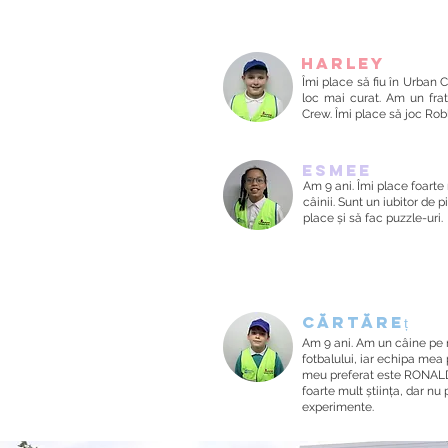
Harley
Îmi place să fiu în Urban
loc mai curat. Am un frat
Crew. Îmi place să joc Ro
Esmee
Am 9 ani. Îmi place foarte 
câinii. Sunt un iubitor de 
place și să fac puzzle-uri.
Cărtăreț
Am 9 ani. Am un câine pe 
fotbalului, iar echipa mea
meu preferat este RONALDO
foarte mult știința, dar nu 
experimente.