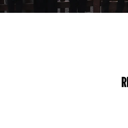
ETALII
CONTACTAŢI-
ESPRE TRUST
NE
mele Trustului: Greater Manchester
49 Parkstead Drive
ademies Trust
Harpurhey
măr de înregistrare al companiei:
Manchester
54335
M9 5QN
iul social:
ilchester Drive,
Anglia,
0 8NT
măr de telefon: 0161 202 0161
te web:
www.gmacademiestrust.com
0161 202 8989
adminprimary@mca.manchester
Întrebări: Doamna
Wong
SENDco: Doamna Hall
Director: Dl. Reed
Președintele Consiliului
Guvernatorilor: Dl. Carty