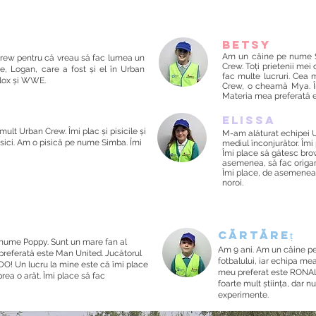
Betsy
Am un câine pe nume S
 Crew pentru că vreau să fac lumea un
Crew. Toți prietenii mei
e, Logan, care a fost și el în Urban
fac multe lucruri. Cea
blox și WWE.
Crew, o cheamă Mya. Î
Materia mea preferată 
Elissa
mult Urban Crew. Îmi plac și pisicile și
M-am alăturat echipei U
pisici. Am o pisică pe nume Simba. Îmi
mediul înconjurător. Îmi 
Îmi place să gătesc brow
asemenea, să fac origami
Îmi place, de asemenea, 
noroi.
Cărtăreț
nume Poppy. Sunt un mare fan al
Am 9 ani. Am un câine p
 preferată este Man United. Jucătorul
fotbalului, iar echipa me
! Un lucru la mine este că îmi place
meu preferat este RONAL
prea o arăt. Îmi place să fac
foarte mult știința, dar n
experimente.