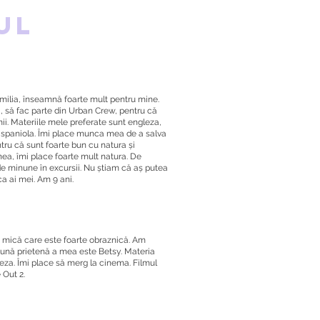
ul
familia, înseamnă foarte mult pentru mine.
 să fac parte din Urban Crew, pentru că
mii. Materiile mele preferate sunt engleza,
i spaniola. Îmi place munca mea de a salva
tru că sunt foarte bun cu natura și
ea, îmi place foarte mult natura. De
 minune în excursii. Nu știam că aș putea
ca ai mei. Am 9 ani.
 mică care este foarte obraznică. Am
bună prietenă a mea este Betsy. Materia
eza. Îmi place să merg la cinema. Filmul
 Out 2.