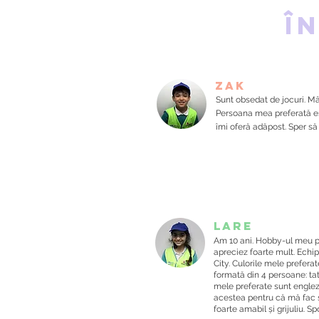
î
Zak
Sunt obsedat de jocuri. M
Persoana mea preferată e
îmi oferă adăpost. Sper să 
Lare
Am 10 ani. Hobby-ul meu pre
apreciez foarte mult. Echi
City. Culorile mele prefera
formată din 4 persoane: ta
mele preferate sunt engleza
acestea pentru că mă fac s
foarte amabil și grijuliu. S