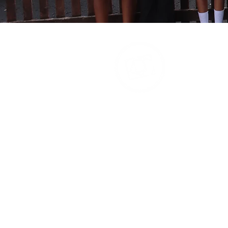
D
D
Nu
Ac
Nu
67
Sed
1 S
M4
Nu
Si