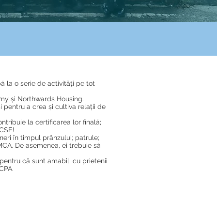
a o serie de activități pe tot
my și Northwards Housing.
pentru a crea și cultiva relații de
ibuie la certificarea lor finală;
GCSE!
neri în timpul prânzului; patrule;
la MCA. De asemenea, ei trebuie să
pentru că sunt amabili cu prietenii
MCPA.