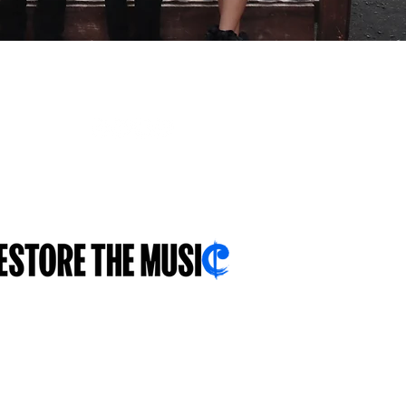
URMAȚI-NE
Cu tine... pentru tine... despre
tine...
.sch.uk