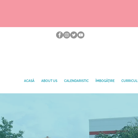
ACASĂ
ABOUT US
CALENDARISTIC
ÎMBOGĂŢIRE
CURRICU