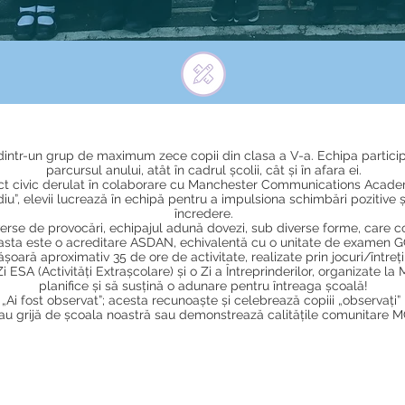
ntr-un grup de maximum zece copii din clasa a V-a. Echipa participă l
parcursul anului, atât în cadrul școlii, cât și în afara ei.
ct civic derulat în colaborare cu Manchester Communications Acade
, elevii lucrează în echipă pentru a impulsiona schimbări pozitive și 
încredere.
se de provocări, echipajul adună dovezi, sub diverse forme, care contr
asta este o acreditare ASDAN, echivalentă cu o unitate de examen 
ășoară aproximativ 35 de ore de activitate, realizate prin jocuri/întreți
 Zi ESA (Activități Extrașcolare) și o Zi a Întreprinderilor, organizate 
planifice și să susțină o adunare pentru întreaga școală!
i fost observat”; acesta recunoaște și celebrează copiii „observați” 
, au grijă de școala noastră sau demonstrează calitățile comunitare 