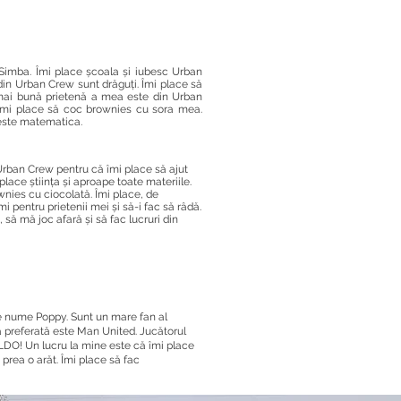
imba. Îmi place școala și iubesc Urban
 din Urban Crew sunt drăguți. Îmi place să
 mai bună prietenă a mea este din Urban
mi place să coc brownies cu sora mea.
este matematica.
rban Crew pentru că îmi place să ajut
place știința și aproape toate materiile.
nies cu ciocolată. Îmi place, de
 pentru prietenii mei și să-i fac să râdă.
să mă joc afară și să fac lucruri din
e nume Poppy. Sunt un mare fan al
a preferată este Man United. Jucătorul
DO! Un lucru la mine este că îmi place
u prea o arăt. Îmi place să fac