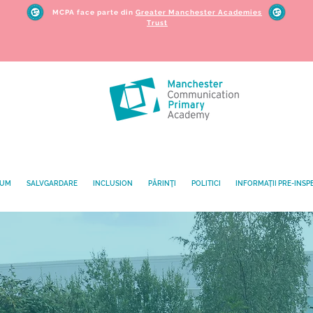
MCPA face parte din
Greater Manchester Academies
Trust
LUM
SALVGARDARE
INCLUSION
PĂRINŢI
POLITICI
INFORMAȚII PRE-INSP