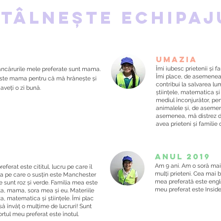
ntâlnește echipaj
Umazia
Îmi iubesc prietenii și 
âncărurile mele preferate sunt mama.
Îmi place, de asemenea,
ste mama pentru că mă hrănește și
contribui la salvarea lu
aveți o zi bună.
științele, matematica ș
mediul înconjurător, pen
animalele și, de asemen
asemenea, mă distrez de
avea prieteni și familie 
Anul 2019
Am 9 ani. Am o soră mai
ferat este cititul, lucru pe care îl
mulți prieteni. Cea mai 
pa pe care o susțin este Manchester
mea preferată este engl
te sunt roz și verde. Familia mea este
meu preferat este Inside
ta, mama, sora mea și eu. Materiile
, matematica și științele. Îmi plac
ă învăț o mulțime de lucruri! Sunt
portul meu preferat este înotul.