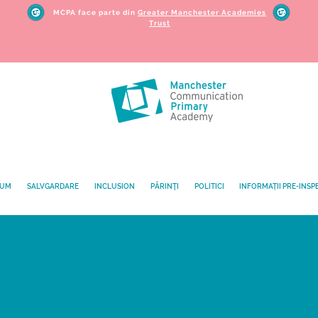
MCPA face parte din
Greater Manchester Academies
Trust
LUM
SALVGARDARE
INCLUSION
PĂRINŢI
POLITICI
INFORMAȚII PRE-INSP