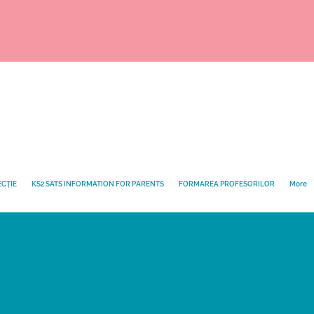
ECȚIE
KS2 SATS INFORMATION FOR PARENTS
FORMAREA PROFESORILOR
More