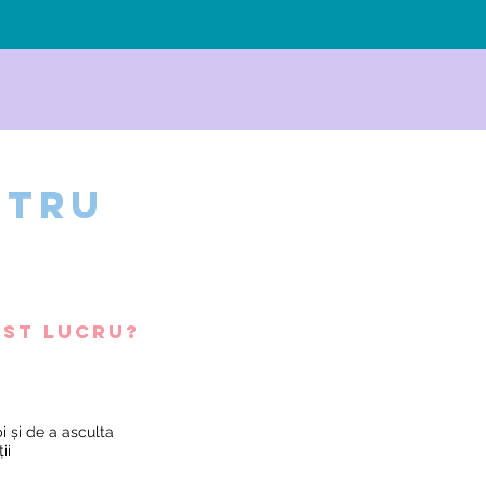
ntru
est lucru?
i și de a asculta
ii