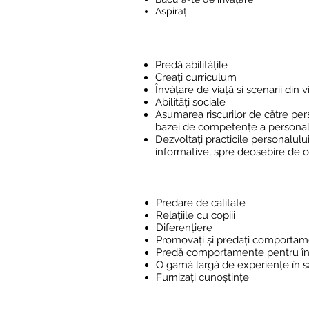
Aspirații
Predă abilitățile
Creați curriculum
Învățare de viață și scenarii din v
Abilități sociale
Asumarea riscurilor de către perso
bazei de competențe a personal
Dezvoltați practicile personalului
informative, spre deosebire de c
Predare de calitate
Relațiile cu copiii
Diferenţiere
Promovați și predați comportam
Predă comportamente pentru în
O gamă largă de experiențe în sal
Furnizați cunoștințe