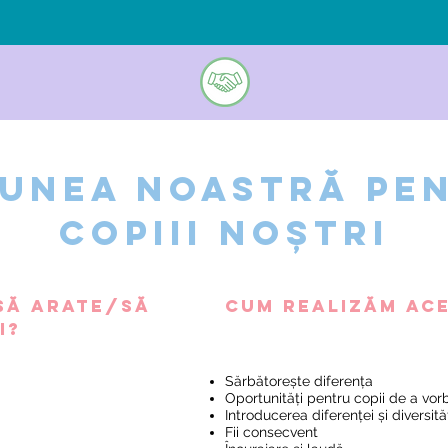
iunea noastră pe
copiii noștri
să arate/să
Cum realizăm ac
i?
Sărbătorește diferența
Oportunități pentru copii de a vorb
Introducerea diferenței și diversităț
Fii consecvent