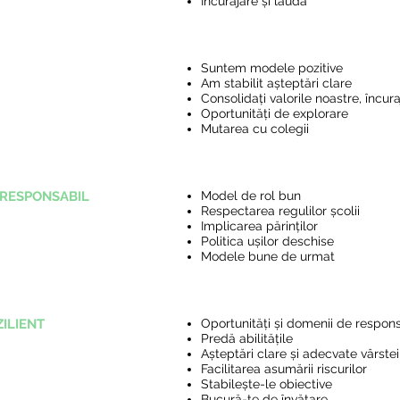
Încurajare și laudă
Suntem modele pozitive
Am stabilit așteptări clare
Consolidați valorile noastre, încura
Oportunități de explorare
Mutarea cu colegii
 RESPONSABIL
Model de rol bun
Respectarea regulilor școlii
Implicarea părinților
Politica ușilor deschise
Modele bune de urmat
ZILIENT
Oportunități și domenii de respons
Predă abilitățile
Așteptări clare și adecvate vârstei
Facilitarea asumării riscurilor
Stabilește-le obiective
Bucură-te de învățare