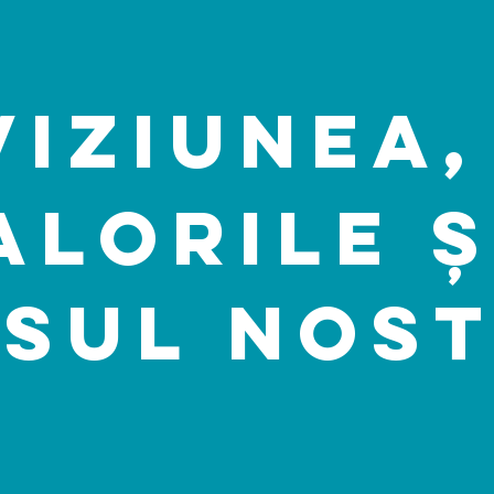
Viziunea,
alorile ș
sul Nos