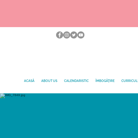
ACASĂ
ABOUT US
CALENDARISTIC
ÎMBOGĂŢIRE
CURRICU