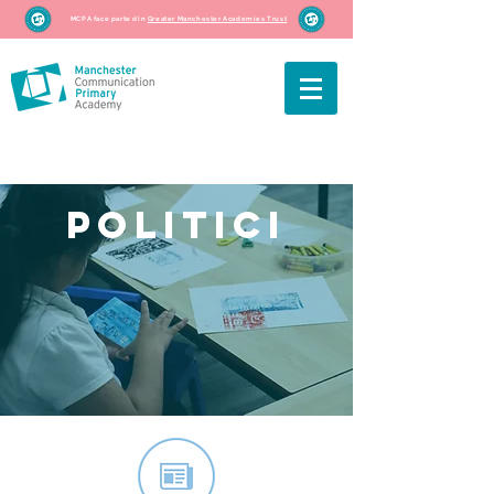
MCPA face parte din
Greater Manchester Academies Trust
politici